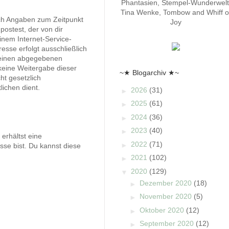
Phantasien, Stempel-Wunderwelt
Tina Wenke, Tombow and Whiff o
ch Angaben zum Zeitpunkt
Joy
ostest, der von dir
inem Internet-Service-
esse erfolgt ausschließlich
h einen abgegebenen
 keine Weitergabe dieser
~★ Blogarchiv ★~
ht gesetzlich
lichen dient.
►
2026
(31)
►
2025
(61)
►
2024
(36)
►
2023
(40)
erhältst eine
►
2022
(71)
se bist. Du kannst diese
►
2021
(102)
▼
2020
(129)
►
Dezember 2020
(18)
►
November 2020
(5)
►
Oktober 2020
(12)
►
September 2020
(12)