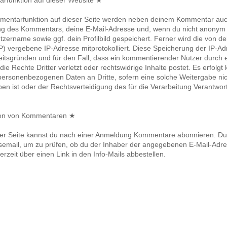
funktion auf dieser Website ★
mentarfunktion auf dieser Seite werden neben deinem Kommentar au
ung des Kommentars, deine E-Mail-Adresse und, wenn du nicht anonym p
zername sowie ggf. dein Profilbild gespeichert. Ferner wird die von de
P) vergebene IP-Adresse mitprotokolliert. Diese Speicherung der IP-Adr
eitsgründen und für den Fall, dass ein kommentierender Nutzer durc
e Rechte Dritter verletzt oder rechtswidrige Inhalte postet. Es erfolgt
ersonenbezogenen Daten an Dritte, sofern eine solche Weitergabe nic
en ist oder der Rechtsverteidigung des für die Verarbeitung Verantwort
en von Kommentaren ★
der Seite kannst du nach einer Anmeldung Kommentare abonnieren. Du 
semail, um zu prüfen, ob du der Inhaber der angegebenen E-Mail-Adres
erzeit über einen Link in den Info-Mails abbestellen.