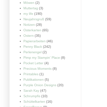
Möwen
(2)
Muttertag
(3)
my life
(190)
Neujahrsgruß
(59)
Notizen
(28)
Osterkarten
(65)
Ostern
(35)
Papierarbeiten
(46)
Penny Black
(242)
Perlenengel
(2)
Pimp my Stampin' Place
(8)
Pocket Letter
(4)
Precious Moments
(8)
Printables
(1)
Publikationen
(5)
Purple Onion Designs
(20)
Sarah Kay
(47)
Schrumpfis
(10)
Schüttelkarten
(16)
ScrapBerrys
(9)