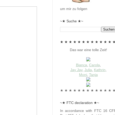
um mir zu folgen
~★ Suche ★~
★ ★ ★ ★ ★ ★ ★ ★ ★ ★ ★ ★ 
Das war eine tolle Zeit!
Bianca
,
Carola
,
Jay Jay
,
Julia
,
Kathrin
,
Moni
,
Tanja
★ ★ ★ ★ ★ ★ ★ ★ ★ ★ ★ ★ 
~★ FTC declaration ★~
In accordance with FTC 16 CF