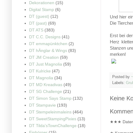
Dekorationen
(15)
Digital Stamp
(6)
DT (guest)
(12)
Und hier ei
Die Tierchen
DT (past)
(69)
DT ATS
(383)
Erst bei de
DT C.C. Designs
(41)
Herz klette
DT emmapünktchen
(2)
Stanzen und
DT hÄnglar & Wings
(83)
merken!
DT JM Creation
(59)
DT Just Magnolia
(59)
DT Kulricke
(47)
Posted by
~
DT Magnolia
(34)
Labels:
Gru
DT MD Kreadivas
(49)
DT SG Challenge
(21)
Keine K
DT Simon Says Stamp
(132)
DT Stampavie
(193)
Kommenta
DT Stempeleinmaleins
(464)
DT SweetStampingPixies
(13)
★★★ Date
DT Tilda'sTownChallenge
(18)
Einhörner
(15)