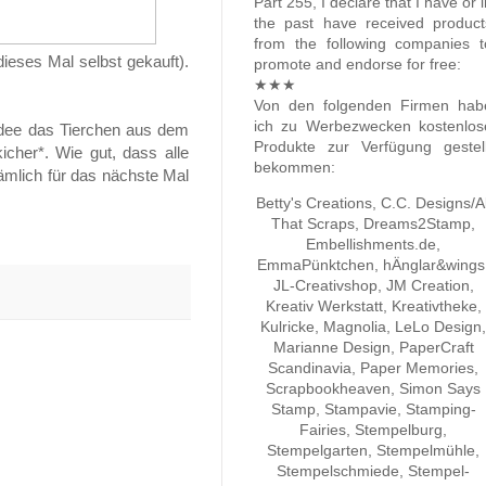
Part 255, I declare that I have or 
the past have received product
from the following companies t
ieses Mal selbst gekauft).
promote and endorse for free:
★★★
Von den folgenden Firmen hab
ich zu Werbezwecken kostenlos
e Idee das Tierchen aus dem
Produkte zur Verfügung gestell
icher*. Wie gut, dass alle
bekommen:
mlich für das nächste Mal
Betty's Creations, C.C. Designs/Al
That Scraps, Dreams2Stamp,
Embellishments.de,
EmmaPünktchen, hÄnglar&wings
JL-Creativshop, JM Creation,
Kreativ Werkstatt, Kreativtheke,
Kulricke, Magnolia, LeLo Design,
Marianne Design, PaperCraft
Scandinavia, Paper Memories,
Scrapbookheaven, Simon Says
Stamp, Stampavie, Stamping-
Fairies, Stempelburg,
Stempelgarten, Stempelmühle,
Stempelschmiede, Stempel-