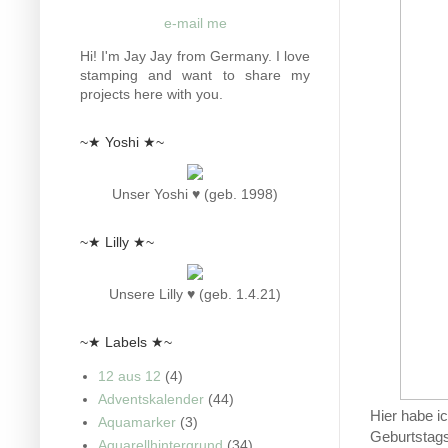
e-mail me
Hi! I'm Jay Jay from Germany. I love
stamping and want to share my
projects here with you.
~★ Yoshi ★~
Unser Yoshi ♥ (geb. 1998)
~★ Lilly ★~
Unsere Lilly ♥ (geb. 1.4.21)
~★ Labels ★~
12 aus 12
(4)
Adventskalender
(44)
Hier habe i
Aquamarker
(3)
Geburtstag
Aquarellhintergrund
(34)