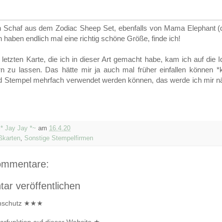
n Schaf aus dem Zodiac Sheep Set, ebenfalls von Mama Elephant (d
 haben endlich mal eine richtig schöne Größe, finde ich!
r letzten Karte, die ich in dieser Art gemacht habe, kam ich auf di
rn zu lassen. Das hätte mir ja auch mal früher einfallen können *k
 Stempel mehrfach verwendet werden können, das werde ich mir nä
* Jay Jay *~
am
16.4.20
ßkarten
,
Sonstige Stempelfirmen
ommentare:
r veröffentlichen
nschutz ★★★