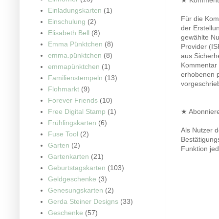
★ Kommentar
Einladungskarten
(1)
Für die Kom
Einschulung
(2)
der Erstell
Elisabeth Bell
(8)
gewählte Nut
Emma Pünktchen
(8)
Provider (IS
emma.pünktchen
(8)
aus Sicherh
Kommentar di
emmapünktchen
(1)
erhobenen p
Familienstempeln
(13)
vorgeschrieb
Flohmarkt
(9)
Forever Friends
(10)
Free Digital Stamp
(1)
★ Abonnier
Frühlingskarten
(6)
Als Nutzer 
Fuse Tool
(2)
Bestätigung
Garten
(2)
Funktion jed
Gartenkarten
(21)
Geburtstagskarten
(103)
Geldgeschenke
(3)
Genesungskarten
(2)
Gerda Steiner Designs
(33)
Geschenke
(57)